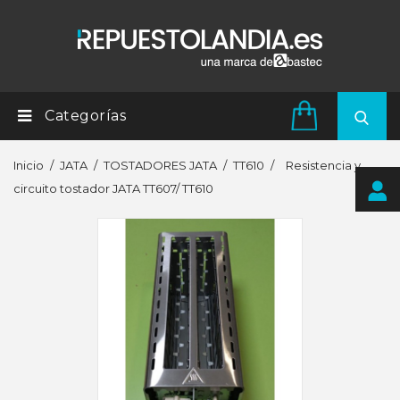
Categorías
Inicio
JATA
TOSTADORES JATA
TT610
Resistencia y
circuito tostador JATA TT607/ TT610