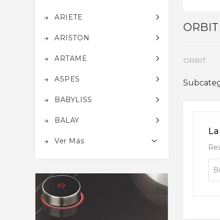
ARIETE
ORBIT
ARISTON
ARTAME
ORBIT
ASPES
Subcateg
BABYLISS
BALAY
La
Ver Más
Rea