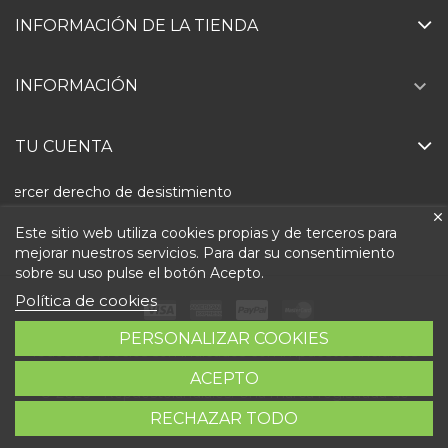
INFORMACIÓN DE LA TIENDA

INFORMACIÓN
TU CUENTA
Ejercer derecho de desistimiento
Este sitio web utiliza cookies propias y de terceros para
mejorar nuestros servicios. Para dar su consentimiento
sobre su uso pulse el botón Acepto.
Política de cookies
PERSONALIZAR COOKIES
Todos los precios son indicados con impuestos incluidos
ACEPTO
© 2026 - Repuestolandia.es. Una marca registrada de
RECHAZAR TODO
Abastec S.L. Diseño web:
Direfentes