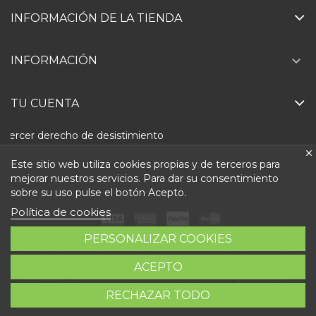
INFORMACIÓN DE LA TIENDA

INFORMACIÓN
TU CUENTA
Ejercer derecho de desistimiento
Este sitio web utiliza cookies propias y de terceros para
mejorar nuestros servicios. Para dar su consentimiento
sobre su uso pulse el botón Acepto.
Política de cookies
PERSONALIZAR COOKIES
Todos los precios son indicados con impuestos incluidos
ACEPTO
© 2026 - Repuestolandia.es. Una marca registrada de
RECHAZAR TODO
Abastec S.L. Diseño web:
Direfentes