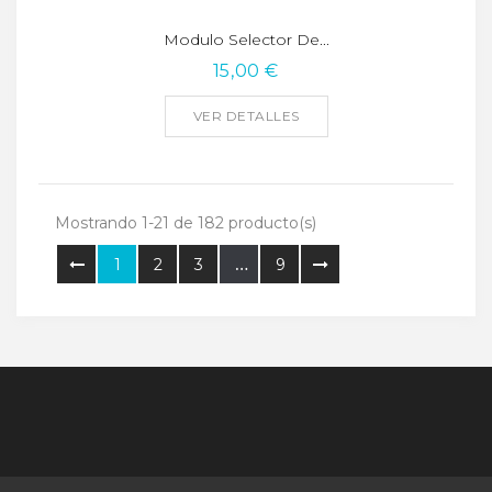
Modulo Selector De...
15,00 €
VER DETALLES
Mostrando 1-21 de 182 producto(s)
1
2
3
…
9