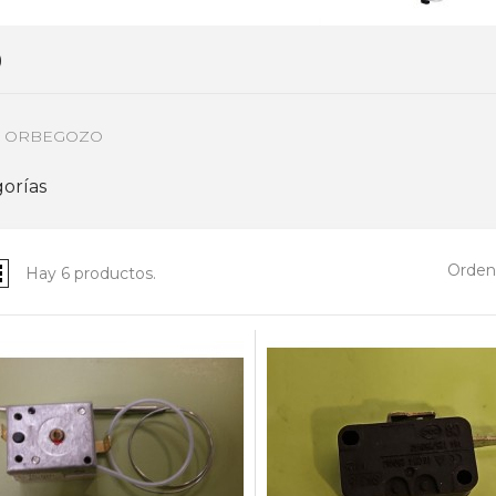
0
L ORBEGOZO
orías
Ordena
Hay 6 productos.