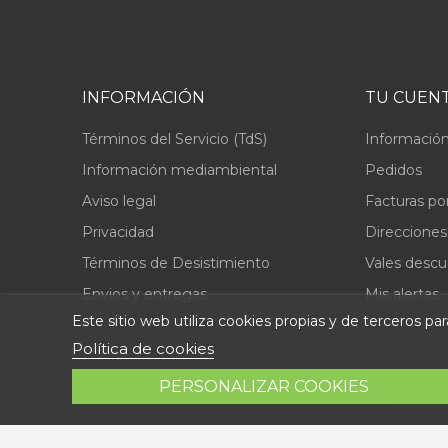
INFORMACIÓN
TU CUEN
Términos del Servicio (TdS)
Información
Información mediambiental
Pedidos
Aviso legal
Facturas po
Privacidad
Direcciones
Términos de Desistimiento
Vales desc
Envios y entregas
Mis alertas
Este sitio web utiliza cookies propias y de terceros p
Política de cookies
PERSONALIZAR COOKIES
Todos lo
© 2026 - Repuestolandia.es. Una marca registrada de