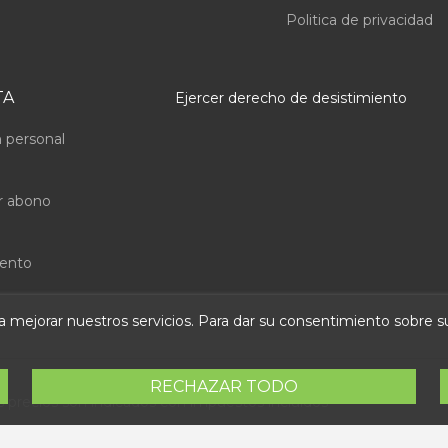
Politica de privacidad
TA
Ejercer derecho de desistimiento
 personal
r abono
uento
ara mejorar nuestros servicios. Para dar su consentimiento sobre 
RECHAZAR TODO
s precios son indicados con impuestos incluidos
 Abastec S.L. Diseño web:
Direfentes