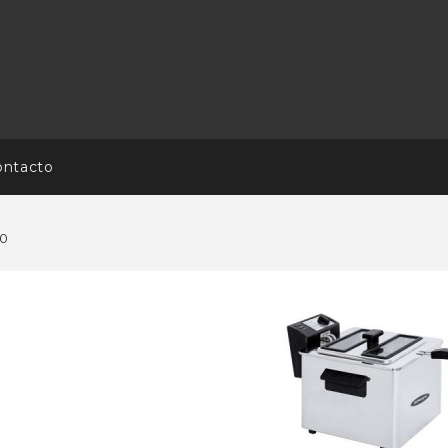
ontacto
0