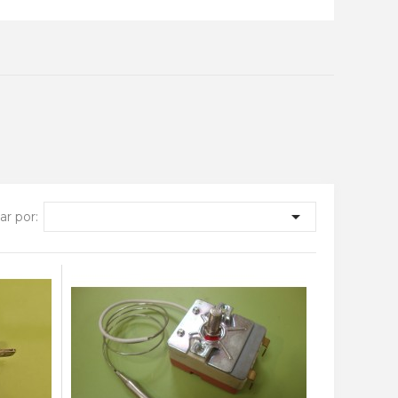

r por: