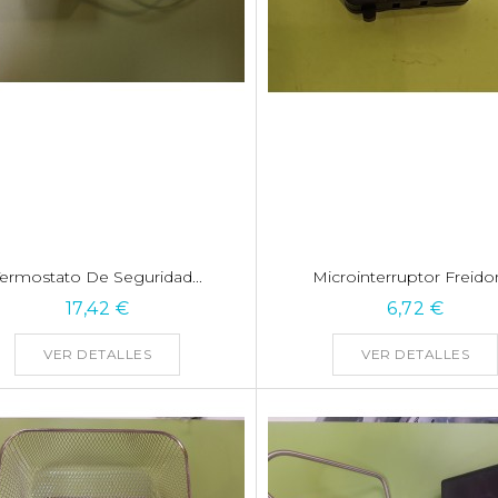
Termostato De Seguridad...
Microinterruptor Freidora
17,42 €
6,72 €
VER DETALLES
VER DETALLES