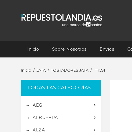
Inicio
Sobre Nosotros
Envíos
C
Inicio
JATA
TOSTADORES JATA
TT591
TODAS LAS CATEGORÍAS
AEG
ALBUFERA
ALZA