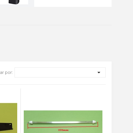

r por: