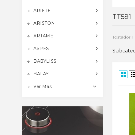
ARIETE
TT591
ARISTON
ARTAME
Tostador T
ASPES
Subcateg
BABYLISS
BALAY
Ver Más