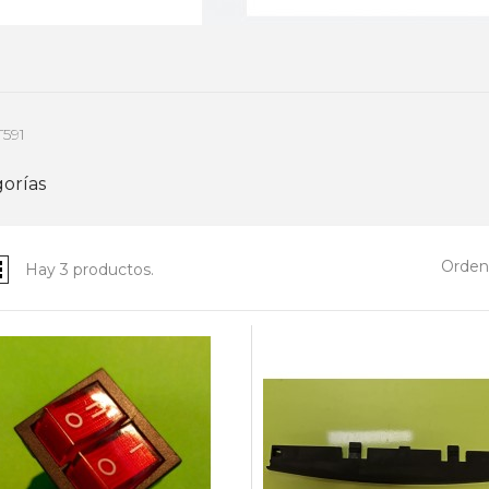
T591
orías
Ordena
Hay 3 productos.