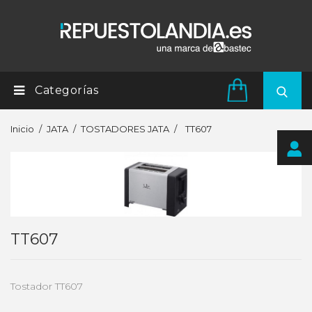
Categorías
Inicio
JATA
TOSTADORES JATA
TT607
TT607
Tostador TT607