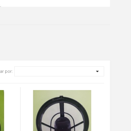

r por: