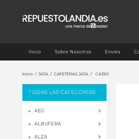
Inicio
Sobre Nosotros
Envíos
C
Inicio
JATA
CAFETERAS JATA
CA390
TODAS LAS CATEGORÍAS
AEG
ALBUFERA
ALZA