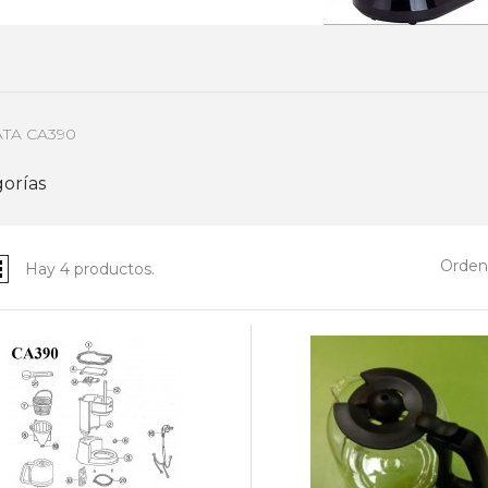
JATA CA390
orías
Ordena
Hay 4 productos.