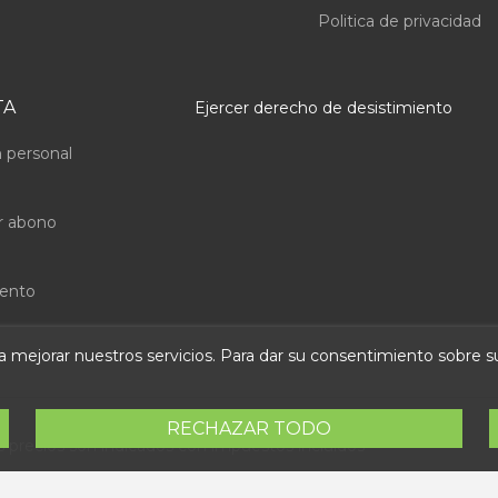
Politica de privacidad
TA
Ejercer derecho de desistimiento
 personal
r abono
uento
ara mejorar nuestros servicios. Para dar su consentimiento sobre 
RECHAZAR TODO
s precios son indicados con impuestos incluidos
 Abastec S.L. Diseño web:
Direfentes