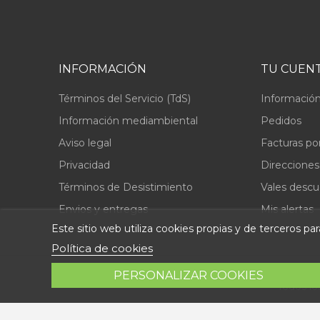
INFORMACIÓN
TU CUEN
Términos del Servicio (TdS)
Información
Información mediambiental
Pedidos
Aviso legal
Facturas po
Privacidad
Direcciones
Términos de Desistimiento
Vales desc
Envios y entregas
Mis alertas
Este sitio web utiliza cookies propias y de terceros p
Política de cookies
PERSONALIZAR COOKIES
Todos lo
© 2026 - Repuestolandia.es. Una marca registrada de