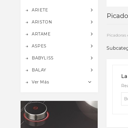
ARIETE
Picado
ARISTON
ARTAME
Picadoras 
ASPES
Subcateg
BABYLISS
BALAY
La
Ver Más
Rea