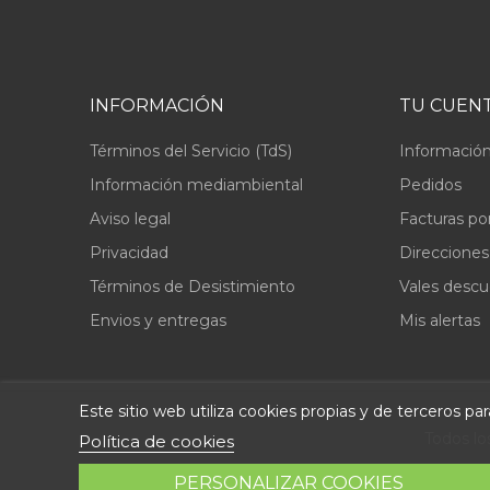
INFORMACIÓN
TU CUEN
Términos del Servicio (TdS)
Información
Información mediambiental
Pedidos
Aviso legal
Facturas po
Privacidad
Direcciones
Términos de Desistimiento
Vales desc
Envios y entregas
Mis alertas
Este sitio web utiliza cookies propias y de terceros p
Todos lo
Política de cookies
PERSONALIZAR COOKIES
© 2026 - Repuestolandia.es. Una marca registrada de