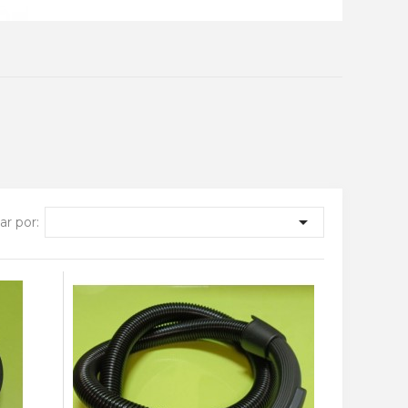

r por: