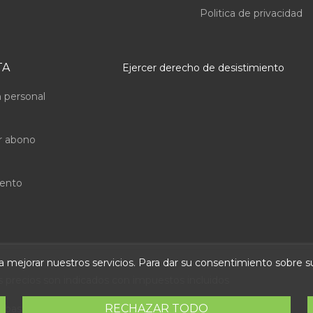
Politica de privacidad
TA
Ejercer derecho de desistimiento
 personal
r abono
uento
ara mejorar nuestros servicios. Para dar su consentimiento sobre 
s precios son indicados con impuestos incluidos
RECHAZAR TODO
 Abastec S.L. Diseño web:
Direfentes