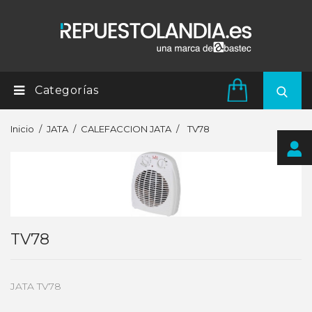
Categorías
Inicio
JATA
CALEFACCION JATA
TV78
TV78
JATA TV78