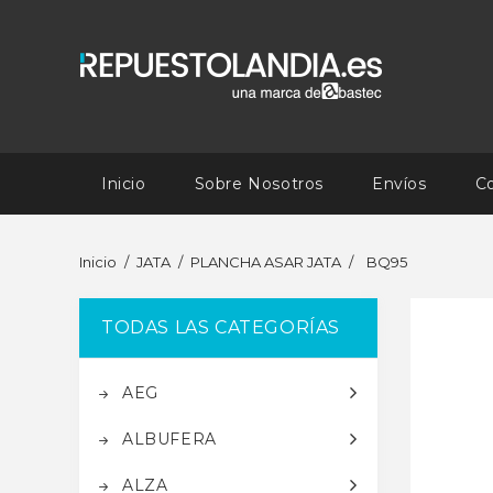
Inicio
Sobre Nosotros
Envíos
C
Inicio
JATA
PLANCHA ASAR JATA
BQ95
TODAS LAS CATEGORÍAS
AEG
ALBUFERA
ALZA