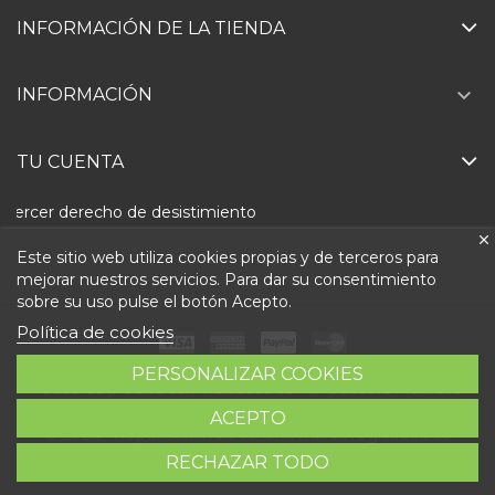
INFORMACIÓN DE LA TIENDA

INFORMACIÓN
TU CUENTA
Ejercer derecho de desistimiento
Este sitio web utiliza cookies propias y de terceros para
mejorar nuestros servicios. Para dar su consentimiento
sobre su uso pulse el botón Acepto.
Política de cookies
PERSONALIZAR COOKIES
Todos los precios son indicados con impuestos incluidos
ACEPTO
© 2026 - Repuestolandia.es. Una marca registrada de
RECHAZAR TODO
Abastec S.L. Diseño web:
Direfentes