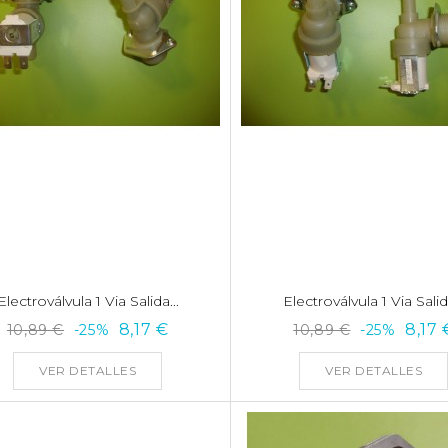
Electroválvula 1 Via Salida...
Electroválvula 1 Via Salida
8,17 €
8,17 
10,89 €
-25%
10,89 €
-25%
VER DETALLES
VER DETALLES