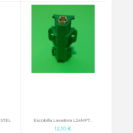
VESTEL
Escobilla Lavadora L24MF7...
12,10 €