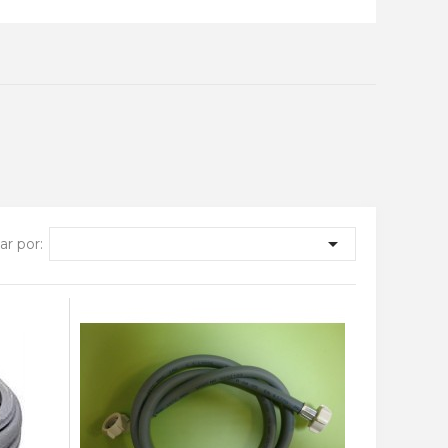

r por: