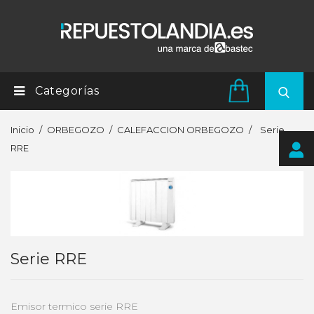
Categorías
Inicio
ORBEGOZO
CALEFACCION ORBEGOZO
Serie
RRE
Serie RRE
Emisor termico serie RRE