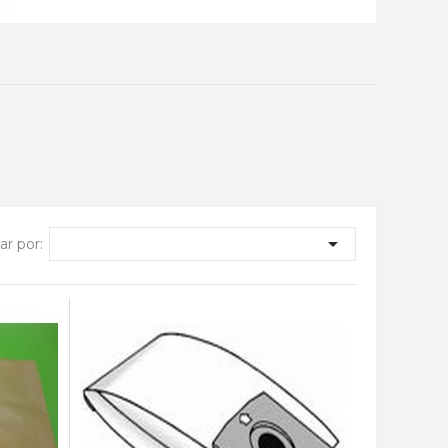

r por: