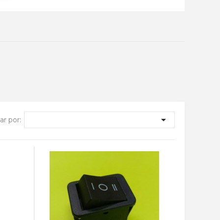

r por: