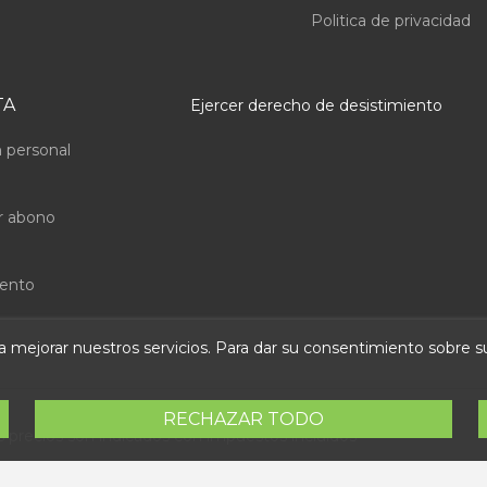
Politica de privacidad
TA
Ejercer derecho de desistimiento
 personal
r abono
uento
ara mejorar nuestros servicios. Para dar su consentimiento sobre 
RECHAZAR TODO
s precios son indicados con impuestos incluidos
 Abastec S.L. Diseño web:
Direfentes