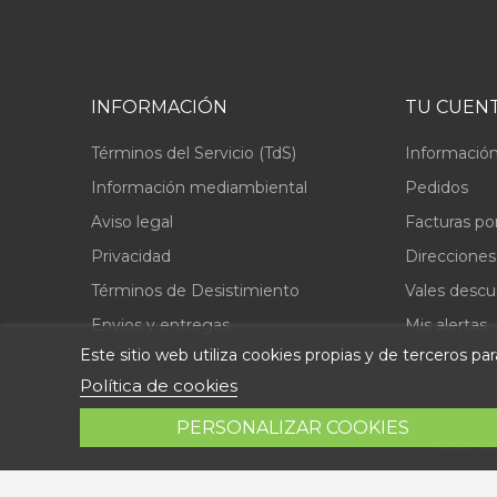
INFORMACIÓN
TU CUEN
Términos del Servicio (TdS)
Información
Información mediambiental
Pedidos
Aviso legal
Facturas po
Privacidad
Direcciones
Términos de Desistimiento
Vales desc
Envios y entregas
Mis alertas
Este sitio web utiliza cookies propias y de terceros p
Política de cookies
PERSONALIZAR COOKIES
Todos lo
© 2026 - Repuestolandia.es. Una marca registrada de