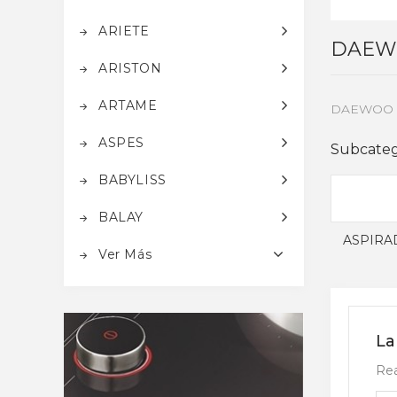
ARIETE
DAEW
ARISTON
ARTAME
DAEWOO
ASPES
Subcateg
BABYLISS
BALAY
ASPIR
Ver Más
La
Rea