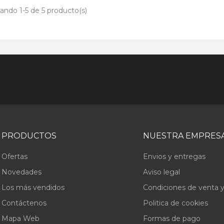
ando 1-5 de 5 producto(s)
PRODUCTOS
NUESTRA EMPRES
Ofertas
Envios y entregas
Novedades
Aviso legal
Los más vendidos
Condiciones de venta y
Contáctenos
Politica de cookies
Mapa Web
Formas de pago