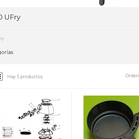
0 UFry
ry
orías
Ordena
Hay 5 productos.