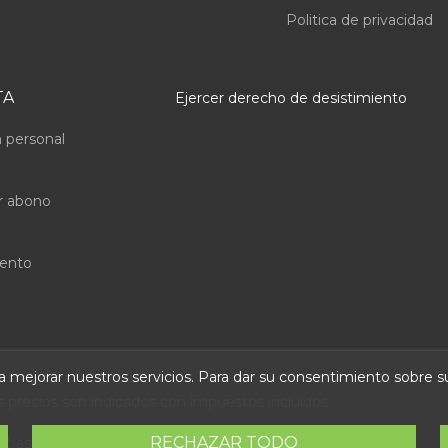
Politica de privacidad
TA
Ejercer derecho de desistimiento
 personal
r abono
uento
ara mejorar nuestros servicios. Para dar su consentimiento sobre 
s precios son indicados con impuestos incluidos
RECHAZAR TODO
 Abastec S.L. Diseño web:
Direfentes