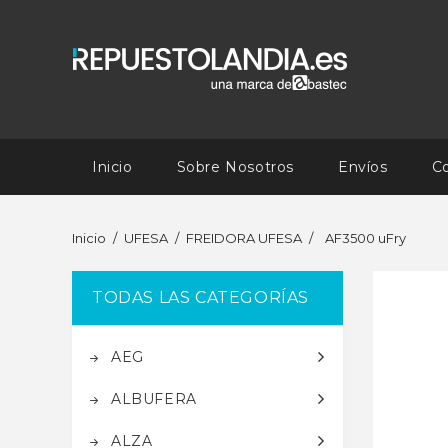
Inicio
Sobre Nosotros
Envíos
C
Inicio
UFESA
FREIDORA UFESA
AF3500 uFry
TODAS LAS CATEGORÍAS
AEG
ALBUFERA
ALZA