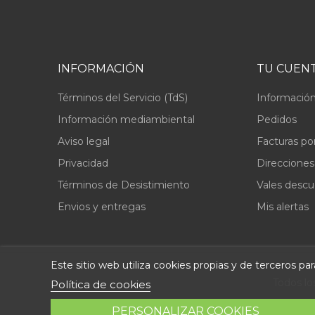
INFORMACIÓN
TU CUEN
Términos del Servicio (TdS)
Información
Información mediambiental
Pedidos
Aviso legal
Facturas po
Privacidad
Direcciones
Términos de Desistimiento
Vales desc
Envios y entregas
Mis alertas
Este sitio web utiliza cookies propias y de terceros p
Todos lo
Política de cookies
PERSONALIZAR COOKIES
© 2026 - Repuestolandia.es. Una marca registrada de