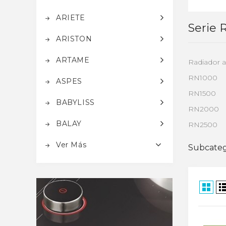
ARIETE
Serie 
ARISTON
ARTAME
Radiador a
RN1000
ASPES
RN1500
BABYLISS
RN2000
BALAY
RN2500
Ver Más
Subcateg