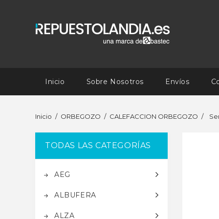
Inicio
Sobre Nosotros
Envíos
C
Inicio
ORBEGOZO
CALEFACCION ORBEGOZO
Se
TODAS LAS CATEGORÍAS
AEG
ALBUFERA
ALZA