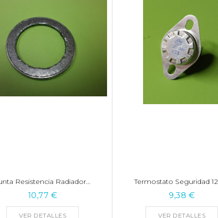
unta Resistencia Radiador...
Termostato Seguridad 128
10,77 €
9,38 €
VER DETALLES
VER DETALLES