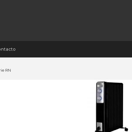
ontacto
rie RN