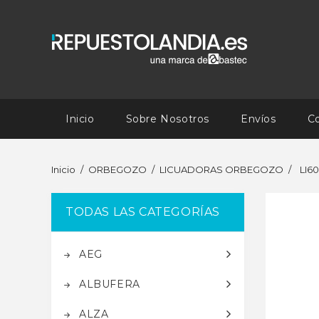
Inicio
Sobre Nosotros
Envíos
C
Inicio
ORBEGOZO
LICUADORAS ORBEGOZO
LI6
TODAS LAS CATEGORÍAS
AEG
ALBUFERA
ALZA