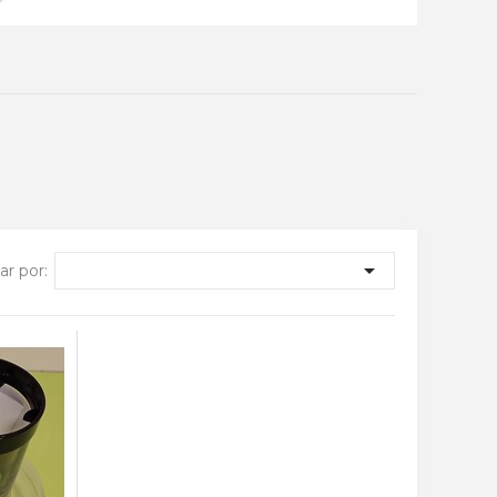

r por: