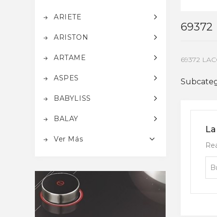
ARIETE
69372
ARISTON
ARTAME
69372 LA
ASPES
Subcateg
BABYLISS
BALAY
La
Ver Más
Rea