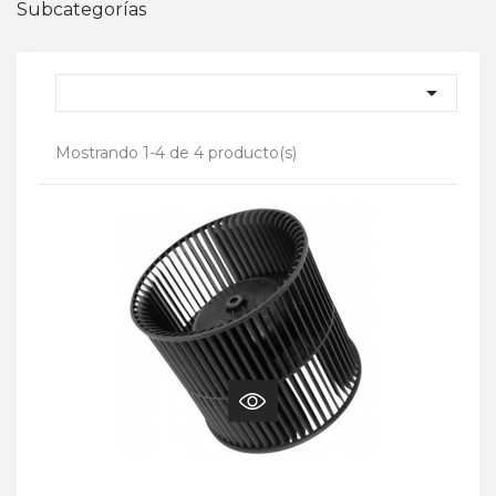
Subcategorías

Mostrando 1-4 de 4 producto(s)