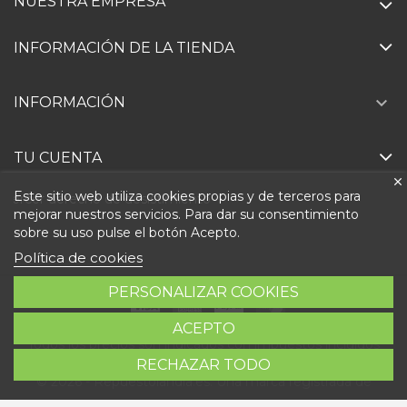
NUESTRA EMPRESA
INFORMACIÓN DE LA TIENDA

INFORMACIÓN
TU CUENTA
Este sitio web utiliza cookies propias y de terceros para
Ejercer derecho de desistimiento
mejorar nuestros servicios. Para dar su consentimiento
sobre su uso pulse el botón Acepto.
Política de cookies
PERSONALIZAR COOKIES
ACEPTO
Todos los precios son indicados con impuestos incluidos
RECHAZAR TODO
© 2026 - Repuestolandia.es. Una marca registrada de
Abastec S.L. Diseño web:
Direfentes