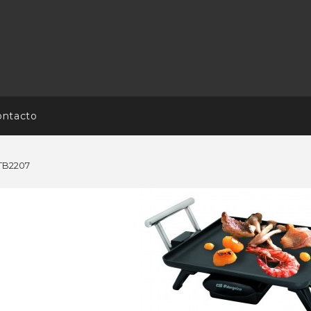
ontacto
TB2207