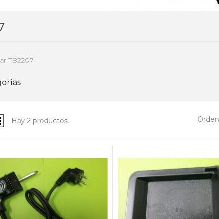
7
sar TB2207
orías
Ordena
Hay 2 productos.