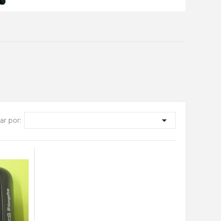

r por: