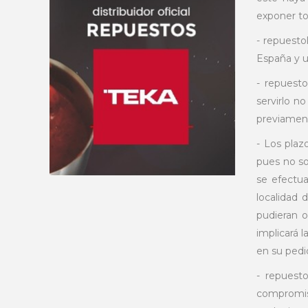
exponer to
- repuesto
España y u
- repuesto
servirlo n
previament
- Los plaz
pues no so
se efectua
localidad 
pudieran o
implicará l
en su pedi
- repuest
compromiso