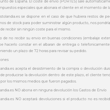
punto de España. El coste de envío (PORTES) sale automáticament
mpuestos especiales que abonara el cliente en el momento de la
stolandia.es se dispone en el caso de que hubiera restos de p
mos de stock para poder suministrar algún producto, nos pondría
de recibir sin ningún coste para el mismo.
so de no recibir su envio en buenas condiciones (embalaje exterio
ebe
hacerlo constar en el albaran de entrega o telefonicamente 
eniendo un plazo de 72 horas para revisar su pedido.
iones
landia.es acepta el desistimiento de la compra o devolución dura
 de producirse la devolución dentro de este plazo, el cliente tend
 por los mismos medios que fueron pagados.
landia.es NO abona en ninguna devolución los Gastos de Envío
landia.es NO aceptará devoluciones si el producto no es recib