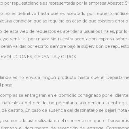
ito por repuestolandia.es representada por la empresa Abastec S.L
o no es definitivo hasta que es aceptado por repuestolandia.es
alguna condición que se requiera en caso de que existiera error
ivo de esta web de repuestos es atender a usuarios finales, por l
y/o venta al por mayor sin nuestra aceptación expresa sobre 
serán validas por escrito siempre bajo la supervisión de repuest
DEVOLUCIONES, GARANTIA y OTROS
olandia.es no enviará ningún producto hasta que el Departa
l pago.
s compras se entregarán en el domicilio consignado por el cliente,
naturaleza del pedido, no permitana una persona la entrega, 
 de destino. En caso de ausencia del destinatario se dejará nota 
ga se considerará realizada en el momento en que el transporti
 firmado el documento de recepción de entrega. Corresponde a