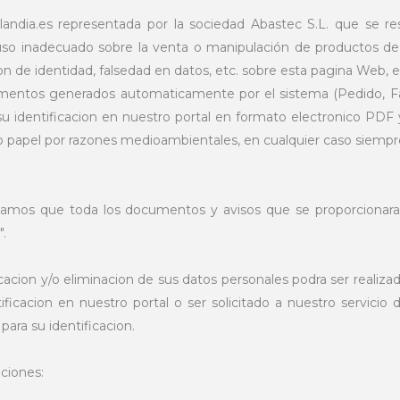
landia.es representada por la sociedad Abastec S.L. que se 
uso inadecuado sobre la venta o manipulación de productos de 
on de identidad, falsedad en datos, etc. sobre esta pagina Web, 
mentos generados automaticamente por el sistema (Pedido, Fac
su identificacion en nuestro portal en formato electronico PDF 
 papel por razones medioambientales, en cualquier caso siempre 
amos que toda los documentos y avisos que se proporcionaran
".
cacion y/o eliminacion de sus datos personales podra ser realiza
tificacion en nuestro portal o ser solicitado a nuestro servici
para su identificacion.
ciones: