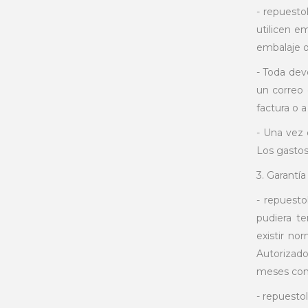
- repuesto
utilicen e
embalaje o
- Toda dev
un correo 
factura o 
- Una vez 
Los gastos
3. Garantía
- repuesto
pudiera te
existir no
Autorizado
meses com
- repuesto