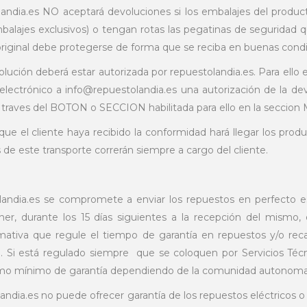
landia.es NO aceptará devoluciones si los embalajes del produc
mbalajes exclusivos) o tengan rotas las pegatinas de seguridad q
riginal debe protegerse de forma que se reciba en buenas condi
olución deberá estar autorizada por repuestolandia.es. Para ello e
electrónico a info@repuestolandia.es una autorización de la d
a traves del BOTON o SECCION habilitada para ello en la seccio
que el cliente haya recibido la conformidad hará llegar los produ
 de este transporte correrán siempre a cargo del cliente.
landia.es se compromete a enviar los repuestos en perfecto e
ner, durante los 15 días siguientes a la recepción del mismo, 
rmativa que regule el tiempo de garantía en repuestos y/o reca
. Si está regulado siempre que se coloquen por Servicios Técn
o mínimo de garantía dependiendo de la comunidad autonoma
landia.es no puede ofrecer garantía de los repuestos eléctricos o