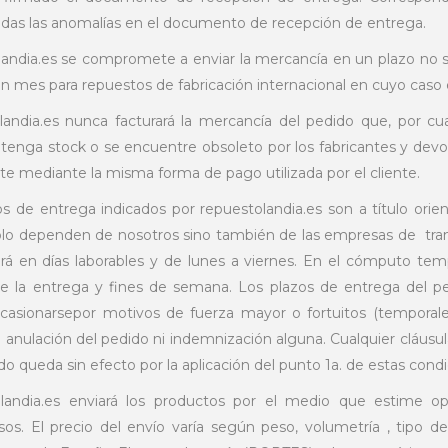
das las anomalías en el documento de recepción de entrega.
landia.es se compromete a enviar la mercancía en un plazo no su
n mes para repuestos de fabricación internacional en cuyo caso e
landia.es nunca facturará la mercancía del pedido que, por cu
o tenga stock o se encuentre obsoleto por los fabricantes y de
e mediante la misma forma de pago utilizada por el cliente.
os de entrega indicados por repuestolandia.es son a título orie
lo dependen de nosotros sino también de las empresas de transpo
rá en días laborables y de lunes a viernes. En el cómputo tempo
de la entrega y fines de semana. Los plazos de entrega del ped
casionarsepor motivos de fuerza mayor o fortuitos (temporale
a anulación del pedido ni indemnización alguna. Cualquier cláusul
do queda sin efecto por la aplicación del punto 1a. de estas condi
olandia.es enviará los productos por el medio que estime op
s. El precio del envío varía según peso, volumetría , tipo d