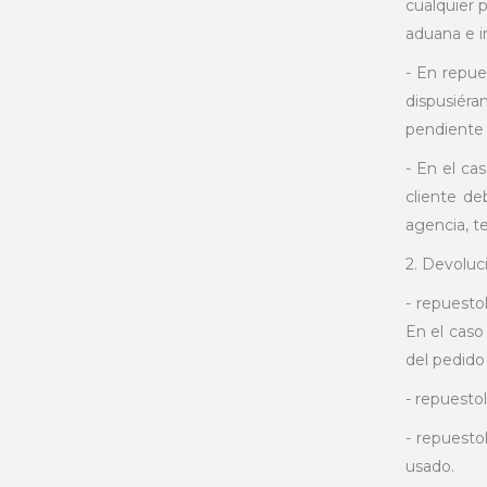
cualquier 
aduana e i
- En repue
dispusiéra
pendiente 
- En el ca
cliente d
agencia, t
2. Devoluc
- repuesto
En el caso
del pedido
- repuesto
- repuesto
usado.