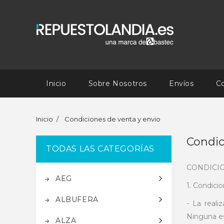
Inicio
Sobre Nosotros
Envíos
C
Inicio
Condiciones de venta y envio
Condic
TODAS LAS CATEGORÍAS
CONDICI
AEG
1. Condici
ALBUFERA
- La reali
Ninguna es
ALZA