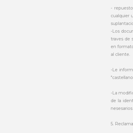
- repuesto
cualquier 
suplantaci
-Los docu
traves de 
en formato
al cliente.
-Le inform
"castellano
-La modifi
de la iden
nesesarios 
5. Reclama