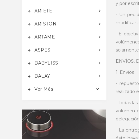
y por escr
ARIETE
- Un pedid
modificar 
ARISTON
- El objet
ARTAME
volúmenes 
ASPES
solamente 
ENVÍOS, 
BABYLISS
1. Envíos
BALAY
- repuest
Ver Más
realizado e
- Todas la
volumen o 
delegación
- La entre
éste haya