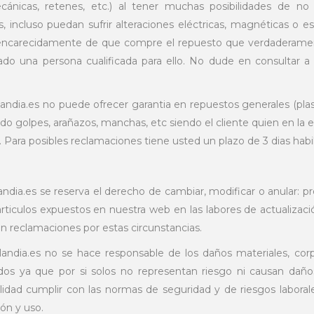
cánicas, retenes, etc.) al tener muchas posibilidades de n
as, incluso puedan sufrir alteraciones eléctricas, magnéticas o e
ncarecidamente de que compre el repuesto que verdaderamente
ado una persona cualificada para ello. No dude en consultar a
landia.es no puede ofrecer garantia en repuestos generales (plast
ido golpes, arañazos, manchas, etc siendo el cliente quien en la
. P
ara posibles reclamaciones tiene usted un plazo de 3 dias habil
andia.es se reserva el derecho de cambiar, modificar o anular: p
articulos expuestos en nuestra web en las labores de actualiza
án reclamaciones por estas circunstancias.
andia.es no se hace responsable de los daños materiales, corp
dos ya que por si solos no representan riesgo ni causan daño
lidad cumplir con las normas de seguridad y de riesgos laborale
ón y uso.