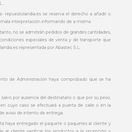
..
- repuestolandia.es se reserva el derecho a añadir o
 o mala interpretación informando de a misma
o tanto, no se admitirán pedidos de grandes cantidades,
condiciones especiales de venta y de transporte que
olandia.es representada por Abastec S.L.
mento de Administración haya comprobado que se ha
 salvo por ausencia del destinatario o que por su peso,
en cuyo caso se efectuará a puerta de calle o en la
de aviso de intento de entrega.
sta haya entregado el paquete o paquetes al cliente y
l cliente verificar los productos a la recepción y