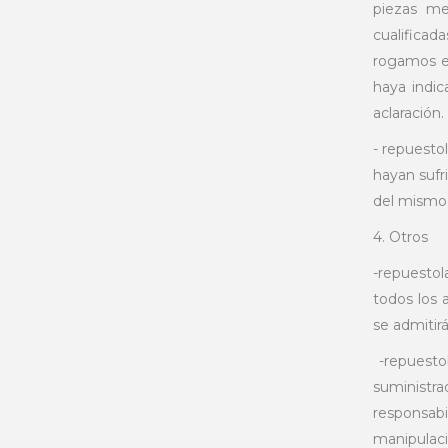
piezas me
cualificad
rogamos e
haya indic
aclaración.
- repuesto
hayan sufr
del mismo
4. Otros
-repuestol
todos los 
se admitir
-repuestol
suministra
responsabi
manipulaci