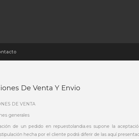
ontacto
iones De Venta Y Envio
ONES DE VENTA
ones generales
zación de un pedido en repuestolandia.es supone la aceptació
tipulación hecha por el cliente podrá diferir de las aquí prese