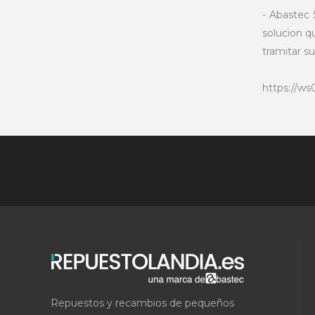
- Abastec 
solucion q
tramitar s
https://ws
Repuestos y recambios de pequeños