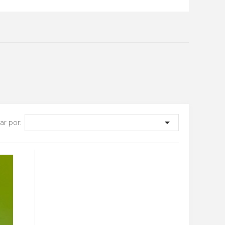

r por: