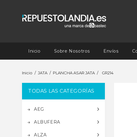
Inicio
Sobre Nosotros
Envíos
C
Inicio
JATA
PLANCHA ASAR JATA
GR214
TODAS LAS CATEGORÍAS
AEG
ALBUFERA
ALZA