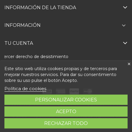
INFORMACIÓN DE LA TIENDA

INFORMACIÓN
TU CUENTA
Ejercer derecho de desistimiento
Este sitio web utiliza cookies propias y de terceros para
mejorar nuestros servicios. Para dar su consentimiento
sobre su uso pulse el botón Acepto.
Política de cookies
PERSONALIZAR COOKIES
Todos los precios son indicados con impuestos incluidos
ACEPTO
© 2026 - Repuestolandia.es. Una marca registrada de
RECHAZAR TODO
Abastec S.L. Diseño web:
Direfentes