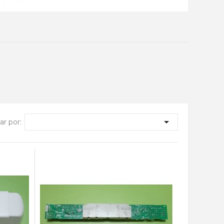

r por: