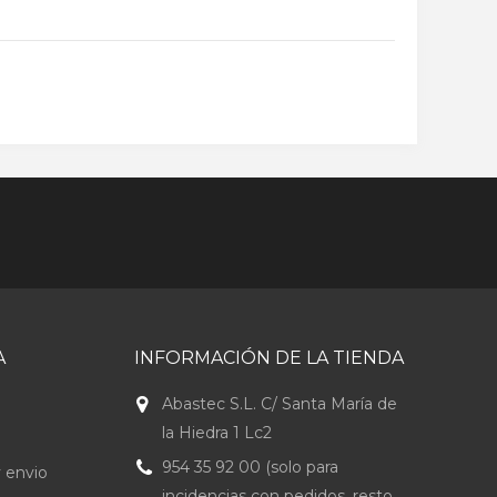
A
INFORMACIÓN DE LA TIENDA
Abastec S.L. C/ Santa María de
la Hiedra 1 Lc2
954 35 92 00 (solo para
 envio
incidencias con pedidos, resto