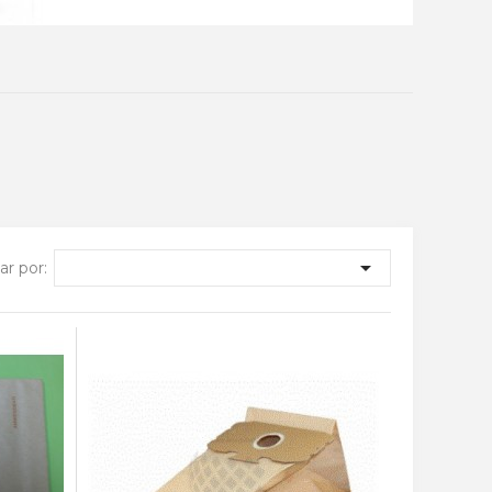

r por: