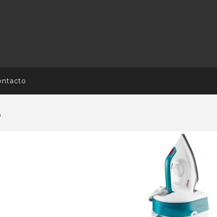
ontacto
0