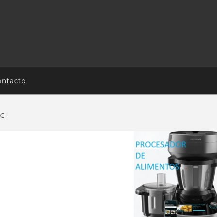
ontacto
EC