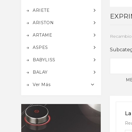
ARIETE
EXPRI
ARISTON
ARTAME
Recambio
ASPES
Subcateg
BABYLISS
BALAY
ME
Ver Más
La
Rea