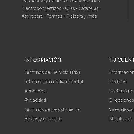
Repuestos y recambios de pequeños
Electrodomésticos - Ollas - Cafeteras
Aspiradora - Termos - Freidora y más
INFORMACIÓN
TU CUEN
Términos del Servicio (TdS)
Información
Información mediambiental
Pedidos
Aviso legal
Facturas po
Privacidad
Direcciones
Términos de Desistimiento
Vales desc
Envios y entregas
Mis alertas