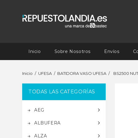
Inicio
Sobre Nosotros
Envíos
C
Inicio
UFESA
BATIDORA VASO UFESA
BS2500 NU
TODAS LAS CATEGORÍAS
AEG
ALBUFERA
ALZA