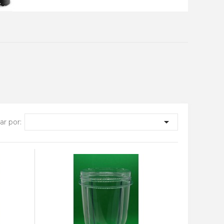

r por: