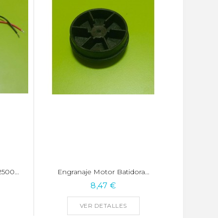
500...
Engranaje Motor Batidora...
8,47 €
VER DETALLES