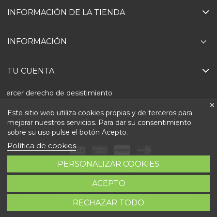
INFORMACIÓN DE LA TIENDA

INFORMACIÓN
TU CUENTA
Ejercer derecho de desistimiento
Este sitio web utiliza cookies propias y de terceros para
mejorar nuestros servicios. Para dar su consentimiento
sobre su uso pulse el botón Acepto.
Política de cookies
PERSONALIZAR COOKIES
Todos los precios son indicados con impuestos incluidos
ACEPTO
© 2026 - Repuestolandia.es. Una marca registrada de
RECHAZAR TODO
Abastec S.L. Diseño web:
Direfentes