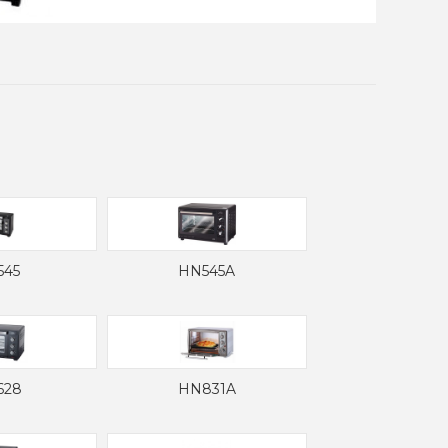
545
HN545A
628
HN831A