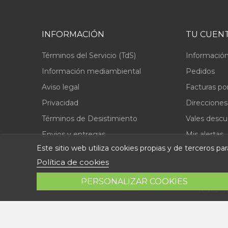
INFORMACIÓN
TU CUEN
Términos del Servicio (TdS)
Información
Información mediambiental
Pedidos
Aviso legal
Facturas po
Privacidad
Direcciones
Términos de Desistimiento
Vales desc
Envios y entregas
Mis alertas
Este sitio web utiliza cookies propias y de terceros p
Política de cookies
PERSONALIZAR COOKIES
Todos lo
© 2026 - Repuestolandia.es. Una marca registrada de