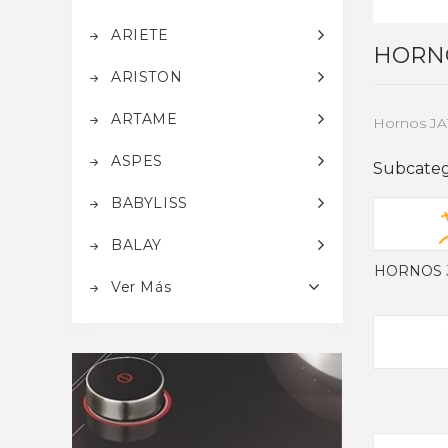
ARIETE
HORNO
ARISTON
ARTAME
Hornos JA
ASPES
Subcateg
BABYLISS
BALAY
HORNOS J
Ver Más