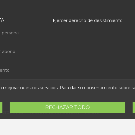
TA
Ejercer derecho de desistimiento
 personal
r abono
uento
ara mejorar nuestros servicios. Para dar su consentimiento sobre 
RECHAZAR TODO
s precios son indicados con impuestos incluidos
 Abastec S.L. Diseño web:
Direfentes