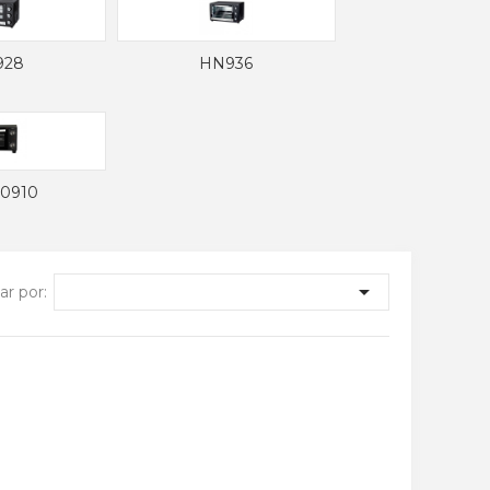
928
HN936
0910

r por: