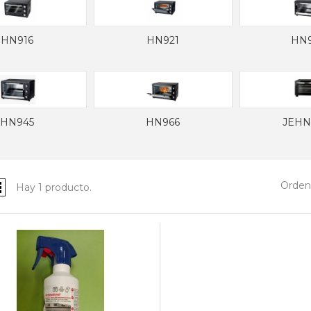
HN916
HN921
HN
HN945
HN966
JEHN
Ordena
Hay 1 producto.