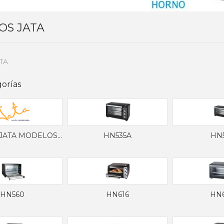
S JATA
TA
orías
ATA MODELOS...
HN535A
HN
HN560
HN616
HN