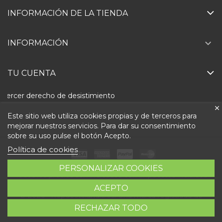
INFORMACIÓN DE LA TIENDA

INFORMACIÓN
TU CUENTA
Ejercer derecho de desistimiento
Este sitio web utiliza cookies propias y de terceros para
mejorar nuestros servicios. Para dar su consentimiento
sobre su uso pulse el botón Acepto.
Política de cookies
PERSONALIZAR COOKIES
Todos los precios son indicados con impuestos incluidos
ACEPTO
© 2026 - Repuestolandia.es. Una marca registrada de
RECHAZAR TODO
Abastec S.L. Diseño web:
Direfentes