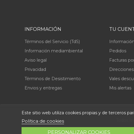
INFORMACIÓN
TU CUEN
Términos del Servicio (TdS)
Información
Información mediambiental
Pedidos
Aviso legal
Facturas po
Privacidad
Direcciones
Términos de Desistimiento
Vales desc
Envios y entregas
Mis alertas
Este sitio web utiliza cookies propias y de terceros p
Todos lo
Política de cookies
PERSONALIZAR COOKIES
© 2026 - Repuestolandia.es. Una marca registrada de