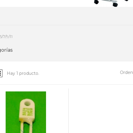
/7/9/11
orías
Ordena
Hay 1 producto.