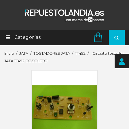
Categorías
Inicio
JATA
TOSTADORES JATA
TT492
Circuito tostador
JATA TT492 OBSOLETO