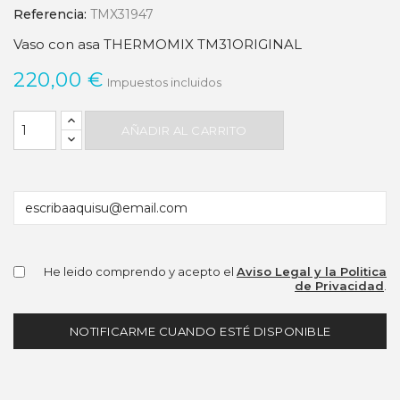
Referencia:
TMX31947
Vaso con asa THERMOMIX TM31ORIGINAL
220,00 €
Impuestos incluidos
AÑADIR AL CARRITO
He leido comprendo y acepto el
Aviso Legal y la Politica
de Privacidad
.
NOTIFICARME CUANDO ESTÉ DISPONIBLE