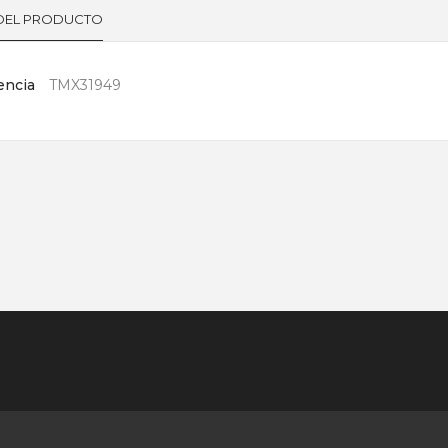
 DEL PRODUCTO
encia
TMX31949