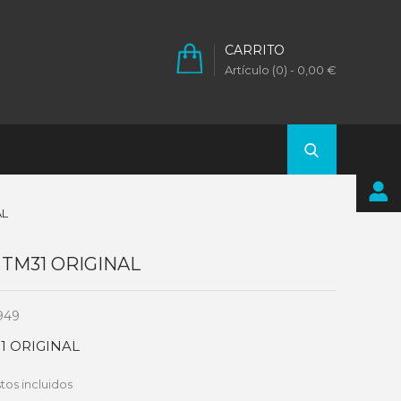
CARRITO
Artículo (0)
- 0,00 €
AL
 TM31 ORIGINAL
949
31 ORIGINAL
tos incluidos