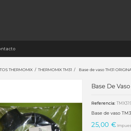
ontacto
TOS THERMOMIX
THERMOMIX TM31
Base de vaso TM31 ORIGIN
Base De Vaso
Referencia:
TMX31
Base de vaso TM
25,00 €
Impues