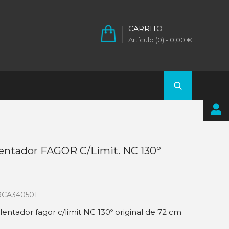
CARRITO
Artículo (0)
- 0,00 €
entador FAGOR C/limit. NC 130º
CA340501
entador fagor c/limit NC 130º original de 72 cm