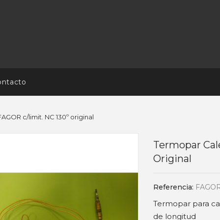
ontacto
GOR c/limit. NC 130º original
Termopar Cal
Original
Referencia:
FAGOR
Termopar para cal
de longitud