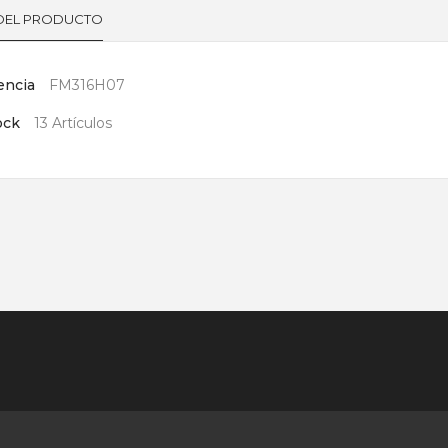
 DEL PRODUCTO
encia
FM316H07
ock
13 Artículos