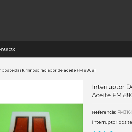
ontacto
r dos teclas luminoso radiador de aceite FM 880811
Interruptor 
Aceite FM 88
Referencia:
FM316
Interruptor dos t