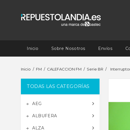
Inicio
Sobre Nosotros
Envíos
C
Inicio
FM
CALEFACCION FM
Serie BR
Interrupto
TODAS LAS CATEGORÍAS
AEG
ALBUFERA
ALZA