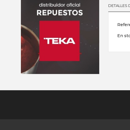
DETALLES
Refer
En st