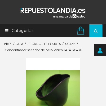
Categorías
Inicio
JATA
SECADOR PELO JATA
SC436
Concentrador secador de pelo Ionico JATA SC436