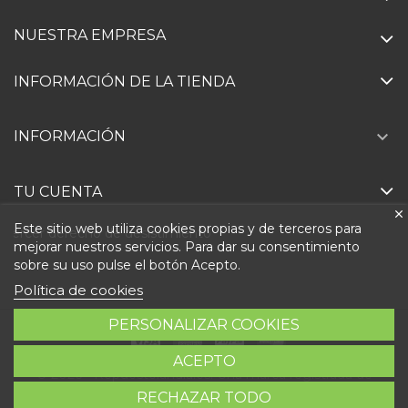
NUESTRA EMPRESA
INFORMACIÓN DE LA TIENDA

INFORMACIÓN
TU CUENTA
Este sitio web utiliza cookies propias y de terceros para
Ejercer derecho de desistimiento
mejorar nuestros servicios. Para dar su consentimiento
sobre su uso pulse el botón Acepto.
Política de cookies
PERSONALIZAR COOKIES
ACEPTO
© 2026 - Repuestolandia.es. Una marca registrada de
RECHAZAR TODO
Abastec S.L. Diseño web:
Direfentes