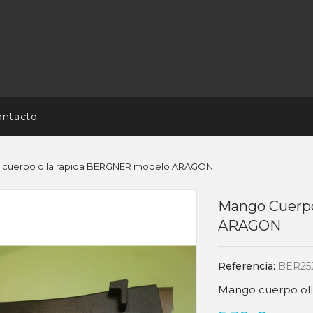
ontacto
 cuerpo olla rapida BERGNER modelo ARAGON
Mango Cuerp
ARAGON
Referencia:
BER25
Mango cuerpo ol