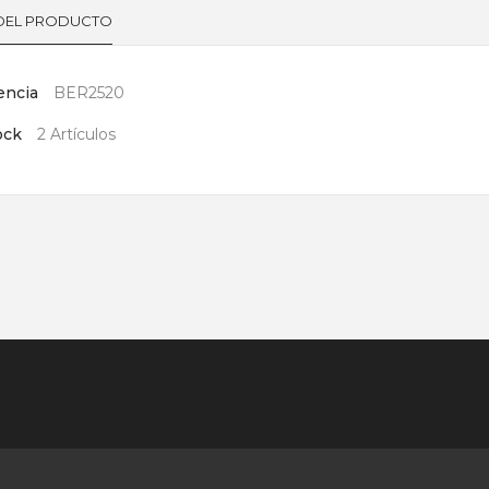
 DEL PRODUCTO
encia
BER2520
ock
2 Artículos