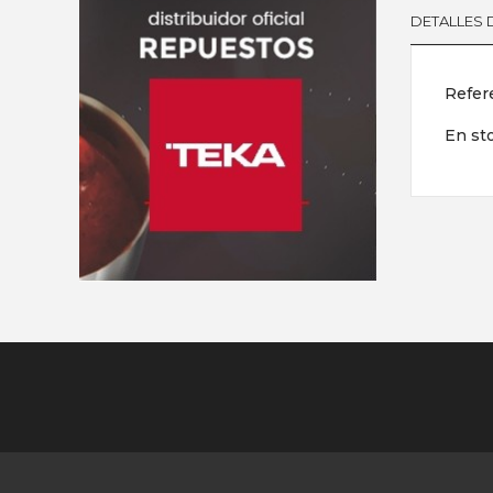
DETALLES
Refer
En st