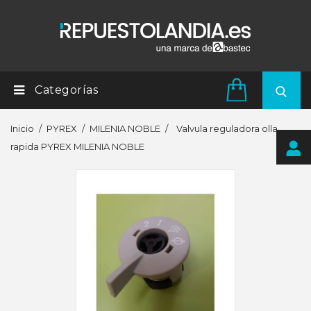
Categorías
Inicio
PYREX
MILENIA NOBLE
Valvula reguladora olla
rapida PYREX MILENIA NOBLE